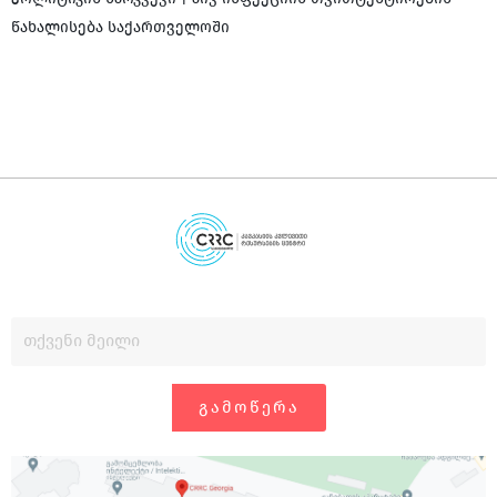
ს
წახალისება საქართველოში
ᲒᲐᲛᲝᲬᲔᲠᲐ