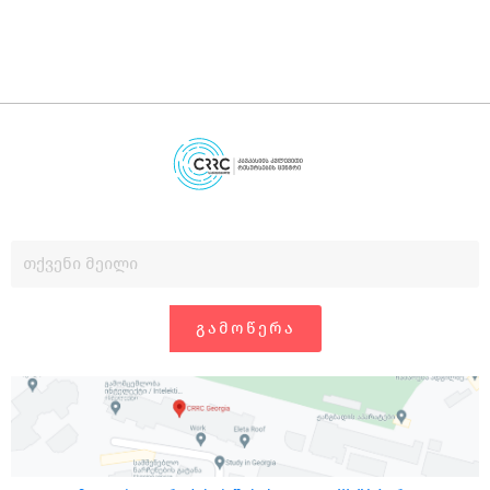
ᲒᲐᲛᲝᲬᲔᲠᲐ