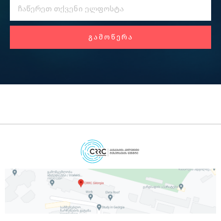
ᲒᲐᲛᲝᲬᲔᲠᲐ