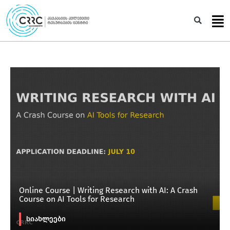
Skip
to
Sea
content
Online Course | Writing Research with AI: A Crash
Course on AI Tools for Research
სიახლეები