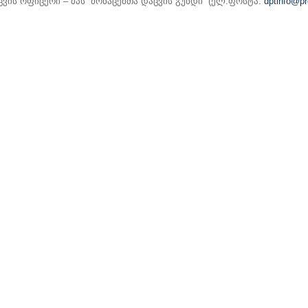
ვის ოფიცერი – შპს “მონაცემთა დაცვის გუნდი” (ელ.ფოსტა:
dptinfo@p