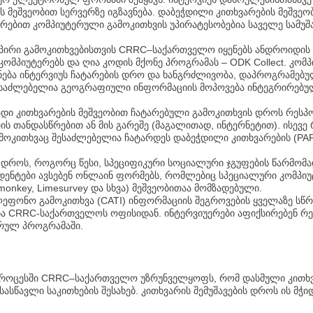
 მეშვეობით სერვერზე იგზავნება. დაბეჭდილი კითხვარების მეშვეო
რებით კომპიუტერული გამოკითხვის უპირატესობებია საველე სამუშ
პირი გამოკითხვებისთვის CRRC–საქართველო იყენებს ანდროიდის 
კომპიუტერებს და ღია კოდის მქონე პროგრამას – ODK Collect. კომ
ნება ინტერვიუს ჩატარების დრო და ხანგრძლივობა, დაპროგრამებუ
შესაძლებელია გეოგრაფიული ინფორმაციის მოპოვება ინტეგრირებ
დი კითხვარების მეშვეობით ჩატარებული გამოკითხვის დროს რესპო
ის თანდასწრებით ან მის გარეშე (მაგალითად, ინტერნეტით). ისევ
ამოკითხვაც შესაძლებელია ჩატარდეს დაბეჭდილი კითხვარების (PAPI
 დროს, როგორც წესი, სპეციფიკური სოციალური ჯგუფების წარმომ
ნდენტები ავსებენ ონლაინ ფორმებს, რომლებიც სპეციალური კომპი
ymonkey, Limesurvey და სხვა) მეშვეობითაა მომზადებული.
ფონო გამოკითხვა (CATI) ინფორმაციის შეგროვების ყველაზე სწრა
ა CRRC-საქართველოს ოფისიდან. ინტერვიუერები აფიქსირებენ რეს
რულ პროგრამაში.
ს პროცესში CRRC–საქართველო უზრუნველყოფს, რომ დასმული კითხ
სასწავლი საკითხების შესახებ. კითხვარის შემუშავების დროს ის 