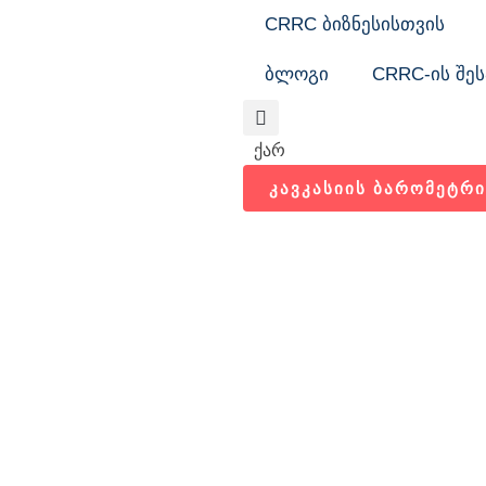
CRRC ბიზნესისთვის
ბლოგი
CRRC-ის შეს
Search
ქარ
ᲙᲐᲕᲙᲐᲡᲘᲘᲡ ᲑᲐᲠᲝᲛᲔᲢᲠᲘ