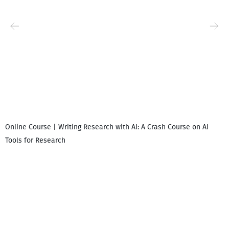
Online Course | Writing Research with AI: A Crash Course on AI
Tools for Research
დ
დ
გ