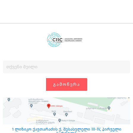
ᲒᲐᲛᲝᲬᲔᲠᲐ
1 ლიზიკო ქავთარაძის ქ. შესასვლელი III-IV, პირველი