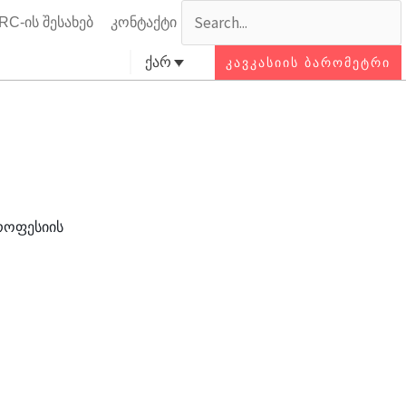
Search
Search
RC-ის შესახებ
კონტაქტი
ქარ
ᲙᲐᲕᲙᲐᲡᲘᲘᲡ ᲑᲐᲠᲝᲛᲔᲢᲠᲘ
Cl
thi
se
box
როფესიის