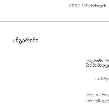
Skip
CRRC ბიზნესისთვის
to
content
ანგარიში
ანგარიში |
წარმომადგე
6 მარტი
კვლევა იური
მართლმსაჯულე