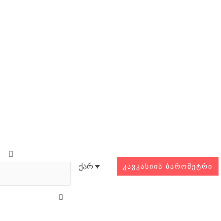
Search
ქარ
ᲙᲐᲕᲙᲐᲡᲘᲘᲡ ᲑᲐᲠᲝᲛᲔᲢᲠᲘ
Close
this
search
box.