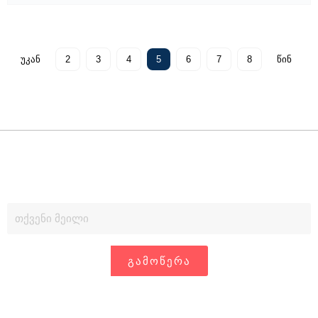
უკან
2
3
4
5
6
7
8
წინ
ᲒᲐᲛᲝᲬᲔᲠᲐ