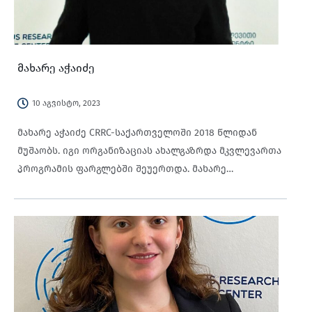
ჯავახიშვილის სახელობის თბილისის სახელმწიფო
უნივერსიტეტიდან (თსუ).
მახარე აჭაიძე
10 აგვისტო, 2023
მახარე აჭაიძე CRRC-საქართველოში 2018 წლიდან
მუშაობს. იგი ორგანიზაციას ახალგაზრდა მკვლევართა
პროგრამის ფარგლებში შეუერთდა. მახარე
ძირითადად თვისებრივ და რაოდენობრივ მონაცემთა
შეგროვებასა და ანალიზზე მუშაობს. მისი
მოვალეობები მოიცავს: ველის მართვას, ODK
კითხვარის ფორმების პროგრამირებასა და
მონაცემთა ბაზის წმენდას. იგი, ასევე, აკაბადონებს
ანგარიშებს და ქმნის ინფოგრაფიკებს, პოსტერებს და
სხვა ვიზუალურ/პოლიგრაფიულ მასალას. მახარე