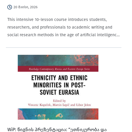
20 მაისი, 2026
This intensive 10-lesson course introduces students,
researchers, and professionals to academic writing and
social research methods in the age of artificial intelligence.
Combining practical research training with English
academic writing instruction, the course teaches
participants how to use AI tools…
WiP: წიგნის პრეზენტაცია: “ეთნიკურობა და