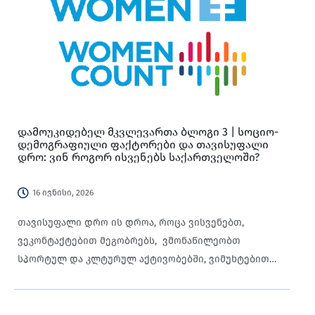
კვლევის მონაცემები გვაჩვენებს, რომ ეს
განსხვავებები ნარჩუნდება კაცებისა და ქალების
სრულ განაკვეთზე ანაზღაურებადი შრომის
პირობებშიც, რაც აისახება როგორც დროის
განაწილებაზე, ისე დროის წნეხის განცდაზე.
დამოუკიდებელ მკვლევართა ბლოგი 3 | სოციო-
დემოგრაფიული ფაქტორები და თავისუფალი
დრო: ვინ როგორ ისვენებს საქართველოში?
16 ივნისი, 2026
თავისუფალი დრო ის დროა, როცა ვისვენებთ,
ვეკონტაქტებით მეგობრებს, ვმონაწილეობთ
სპორტულ და კლტურულ აქტივობებში, ვიმუხტებით
ენერგიით. ერთი შეხედვით, თავისუფალი დროის
დაგეგმვა ჩვენს ნებაზეა დამოკიდებული, მაგრამ 2020–
21 წლებში, საქართველოში ჩატარებული დროის