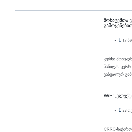
სრულ პროცეს
მონაცემთა ვ
გამოყენები
17 მა
კურსი მოიცავ
ნაწილს. კურს
ვიზუალურ გამ
WiP: „ელექ
23 თ
CRRC-საქართვ