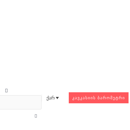
Search
ქარ
ᲙᲐᲕᲙᲐᲡᲘᲘᲡ ᲑᲐᲠᲝᲛᲔᲢᲠᲘ
Close
this
search
box.