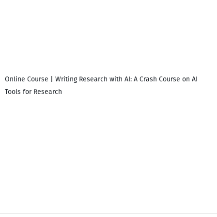
Online Course | Writing Research with AI: A Crash Course on AI
Tools for Research
დ
დ
გ