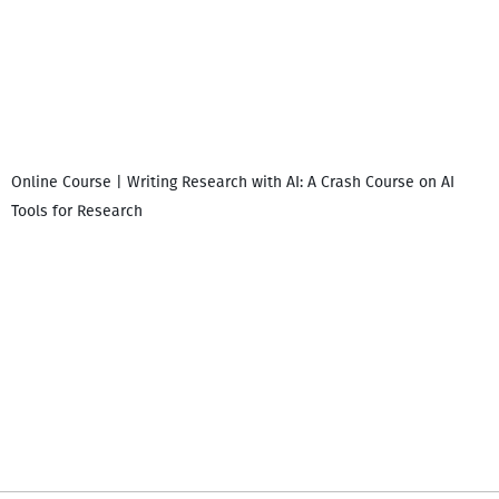
Online Course | Writing Research with AI: A Crash Course on AI
Tools for Research
I
i