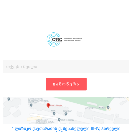
ᲒᲐᲛᲝᲬᲔᲠᲐ
1 ლიზიკო ქავთარაძის ქ. შესასვლელი III-IV, პირველი