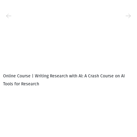
Online Course | Writing Research with AI: A Crash Course on AI
Tools for Research
დ
დ
გ