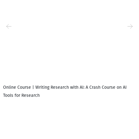
Online Course | Writing Research with AI: A Crash Course on AI
Tools for Research
დ
დ
გ