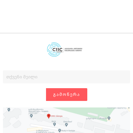
ᲒᲐᲛᲝᲬᲔᲠᲐ