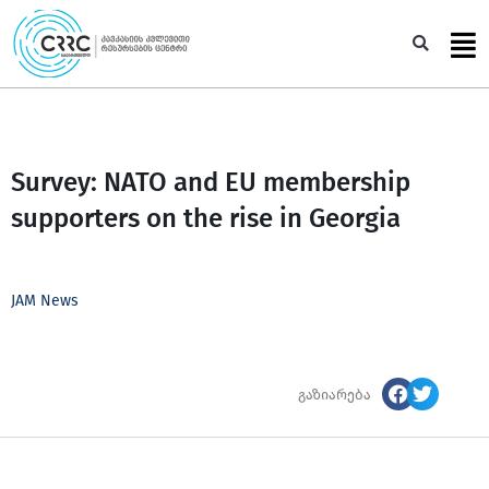
Skip
to
Sea
content
Survey: NATO and EU membership
supporters on the rise in Georgia
JAM News
გაზიარება