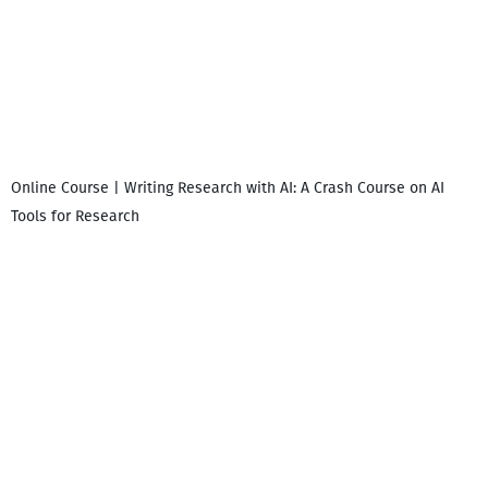
Online Course | Writing Research with AI: A Crash Course on AI
Tools for Research
დ
დ
გ