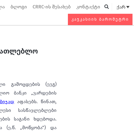
ლა
ბლოგი
CRRC-ის შესახებ
კონტაქტი
ქარ
Searc
ᲙᲐᲕᲙᲐᲡᲘᲘᲡ ᲑᲐᲠᲝᲛᲔᲢᲠᲘ
ანათლებლო
ი გამოცდების (ეეგ)
იო ბანკი „ვარდების
ბიჯად
აფასებს. წინათ,
ლესი სასწავლებლები
ბის საგანი ხდებოდა.
(ე.წ. „მოწყობა“) და