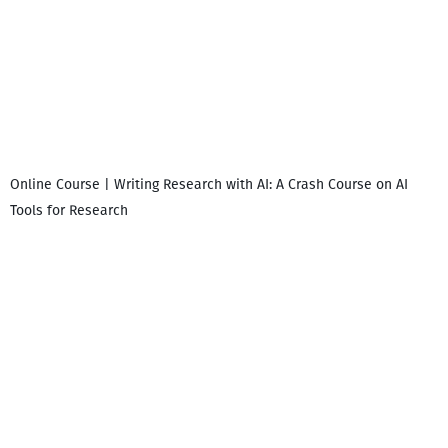
Online Course | Writing Research with AI: A Crash Course on AI
Tools for Research
დ
დ
გ