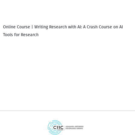
Online Course | Writing Research with AI: A Crash Course on AI
Tools for Research
დ
დ
გ