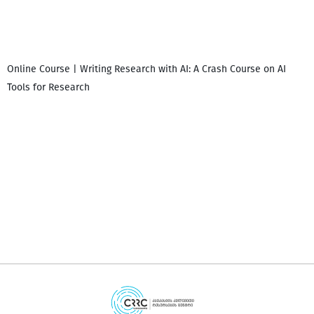
Online Course | Writing Research with AI: A Crash Course on AI
Tools for Research
დ
დ
გ