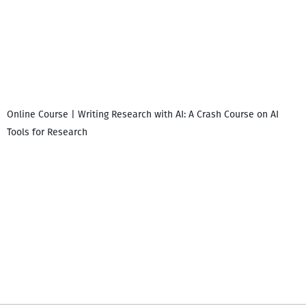
Online Course | Writing Research with AI: A Crash Course on AI
Tools for Research
დ
დ
გ