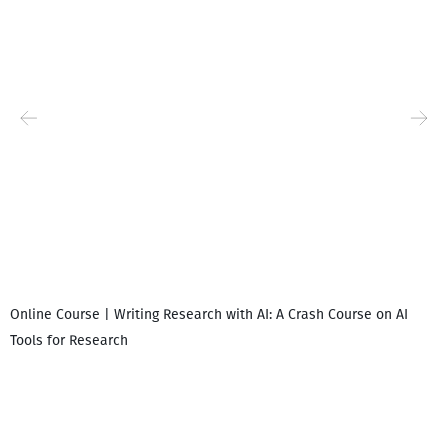
Online Course | Writing Research with AI: A Crash Course on AI
Tools for Research
დ
დ