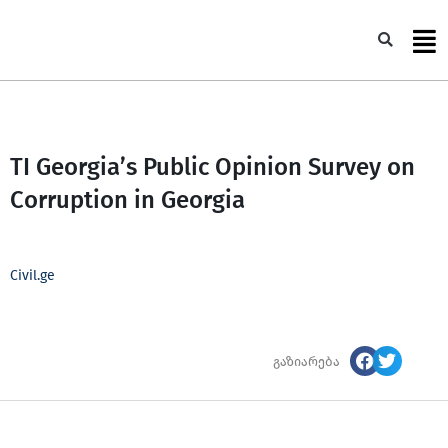
Skip
to
Sea
content
TI Georgia’s Public Opinion Survey on
Corruption in Georgia
Civil.ge
გაზიარება