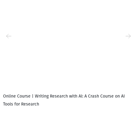
Online Course | Writing Research with AI: A Crash Course on AI
Tools for Research
დ
დ