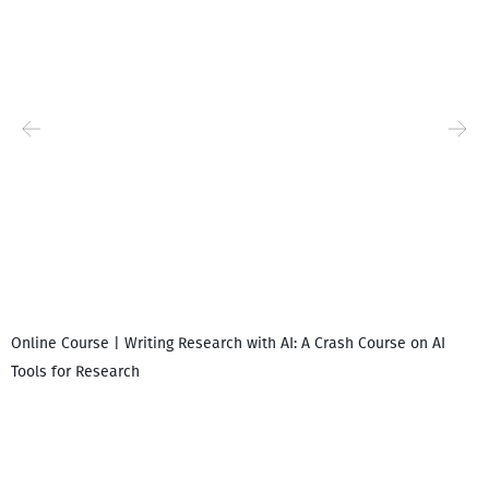
Online Course | Writing Research with AI: A Crash Course on AI
Tools for Research
დ
დ