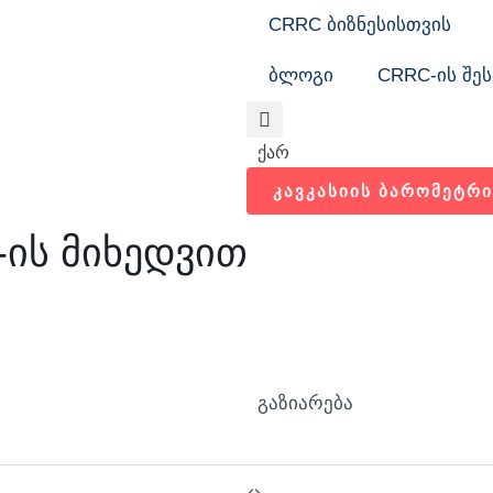
CRRC ბიზნესისთვის
ბლოგი
CRRC-ის შეს
Search
ქარ
ᲙᲐᲕᲙᲐᲡᲘᲘᲡ ᲑᲐᲠᲝᲛᲔᲢᲠᲘ
-ის მიხედვით
გაზიარება