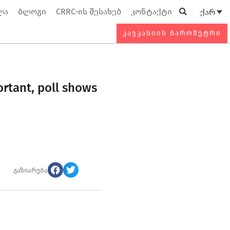
ლა
ბლოგი
CRRC-ის შესახებ
კონტაქტი
ქარ
Searc
ᲙᲐᲕᲙᲐᲡᲘᲘᲡ ᲑᲐᲠᲝᲛᲔᲢᲠᲘ
ortant, poll shows
გაზიარება