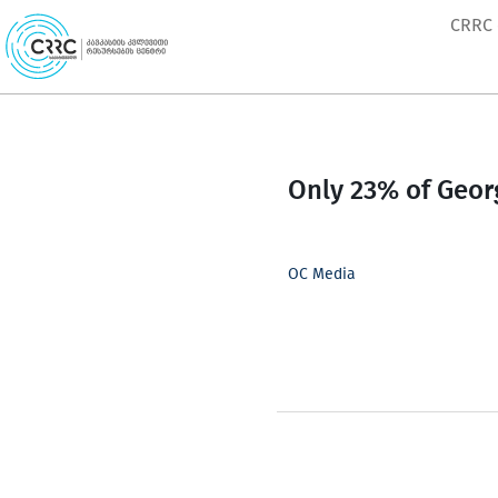
Skip
CRRC
to
content
Only 23% of Georg
OC Media