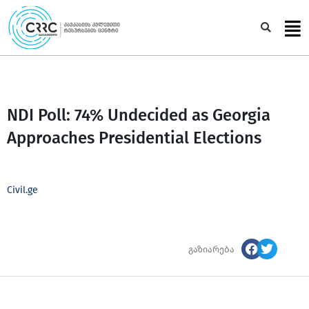
Skip
to
Sea
content
NDI Poll: 74% Undecided as Georgia
Approaches Presidential Elections
Civil.ge
გაზიარება