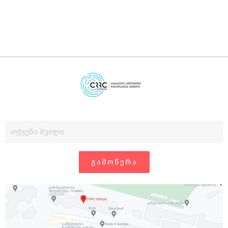
ᲒᲐᲛᲝᲬᲔᲠᲐ