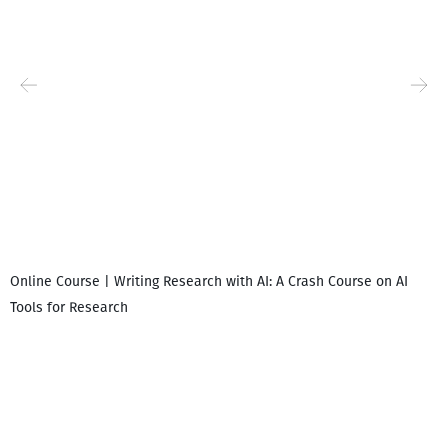
Online Course | Writing Research with AI: A Crash Course on AI
Tools for Research
დ
დ
გ