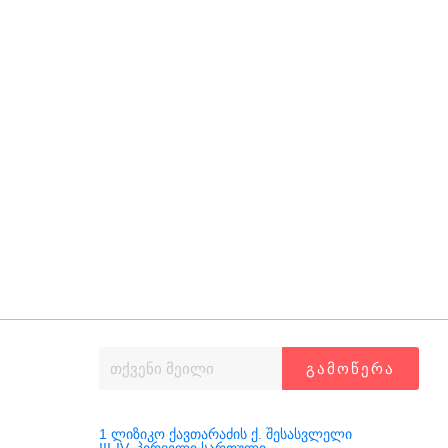
მეტი დროის წნეხი
ᲒᲐᲛᲝᲬᲔᲠᲐ
1 ლიზიკო ქავთარაძის ქ. შესასვლელი