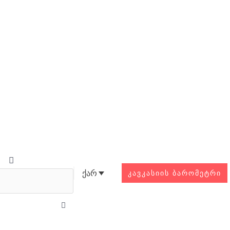
Search
ქარ
ᲙᲐᲕᲙᲐᲡᲘᲘᲡ ᲑᲐᲠᲝᲛᲔᲢᲠᲘ
Close
this
search
box.