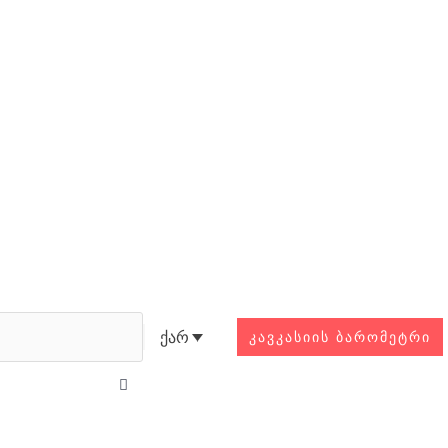
Search
ქარ
ᲙᲐᲕᲙᲐᲡᲘᲘᲡ ᲑᲐᲠᲝᲛᲔᲢᲠᲘ
Close
this
search
box.