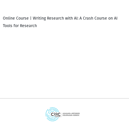
Online Course | Writing Research with AI: A Crash Course on AI
Tools for Research
დ
დ
გ