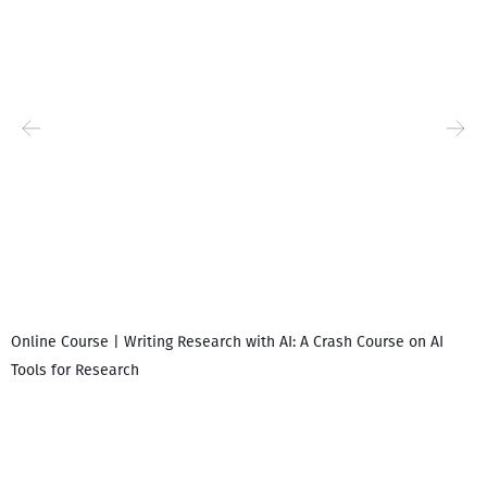
Online Course | Writing Research with AI: A Crash Course on AI
Tools for Research
დ
დ