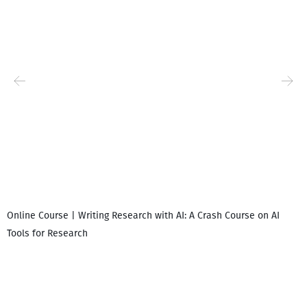
Online Course | Writing Research with AI: A Crash Course on AI
Tools for Research
დ
დ