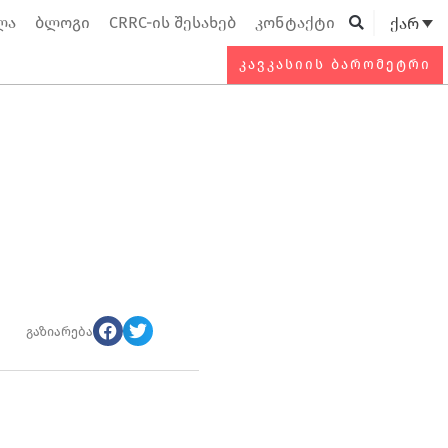
ლა
ბლოგი
CRRC-ის შესახებ
კონტაქტი
ქარ
Searc
ᲙᲐᲕᲙᲐᲡᲘᲘᲡ ᲑᲐᲠᲝᲛᲔᲢᲠᲘ
გაზიარება