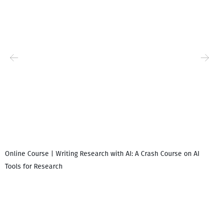
Online Course | Writing Research with AI: A Crash Course on AI
Tools for Research
დ
დ