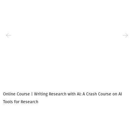
Online Course | Writing Research with AI: A Crash Course on AI
Tools for Research
დ
დ