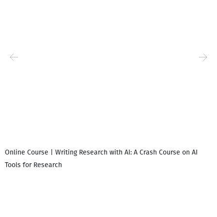
Online Course | Writing Research with AI: A Crash Course on AI
Tools for Research
დ
დ