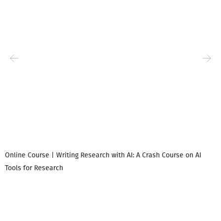
Online Course | Writing Research with AI: A Crash Course on AI
Tools for Research
დ
დ