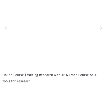
Online Course | Writing Research with AI: A Crash Course on AI
Tools for Research
დ
დ