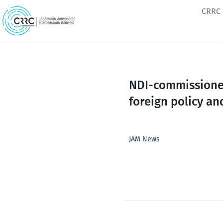
Skip
CRRC
to
content
NDI-commissioned
foreign policy and
JAM News