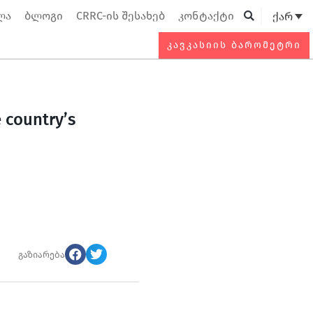
ლა
ბლოგი
CRRC-ის შესახებ
კონტაქტი
ქარ
Searc
ᲙᲐᲕᲙᲐᲡᲘᲘᲡ ᲑᲐᲠᲝᲛᲔᲢᲠᲘ
 country’s
გაზიარება