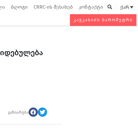
ლა
ბლოგი
CRRC-ის შესახებ
კონტაქტი
ქარ
Searc
ᲙᲐᲕᲙᲐᲡᲘᲘᲡ ᲑᲐᲠᲝᲛᲔᲢᲠᲘ
კიდებულება
გაზიარება