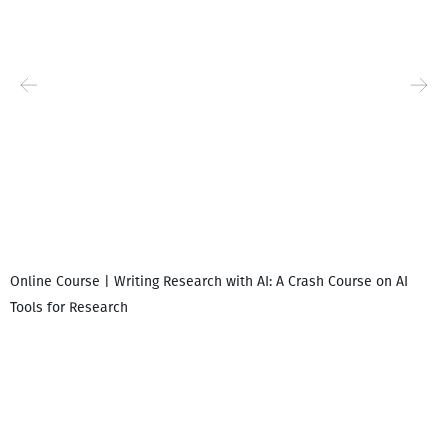
Online Course | Writing Research with AI: A Crash Course on AI
Tools for Research
დ
დ
გ