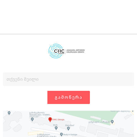
ᲒᲐᲛᲝᲬᲔᲠᲐ