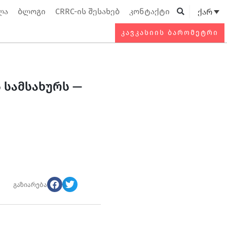
ლა
ბლოგი
CRRC-ის შესახებ
კონტაქტი
ქარ
Searc
ᲙᲐᲕᲙᲐᲡᲘᲘᲡ ᲑᲐᲠᲝᲛᲔᲢᲠᲘ
 სამსახურს —
გაზიარება