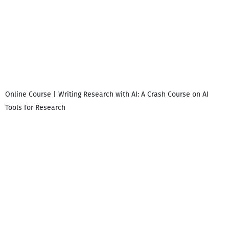
Online Course | Writing Research with AI: A Crash Course on AI
Tools for Research
დ
დ
გ