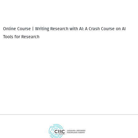
Online Course | Writing Research with AI: A Crash Course on AI
Tools for Research
დ
დ
გ