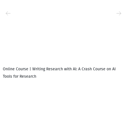
Online Course | Writing Research with AI: A Crash Course on AI
Tools for Research
დ
დ
გ