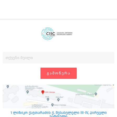
ᲒᲐᲛᲝᲬᲔᲠᲐ
1 ლიზიკო ქავთარაძის ქ. შესასვლელი III-IV, პირველი
სართული