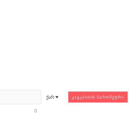
Search
ქარ
ᲙᲐᲕᲙᲐᲡᲘᲘᲡ ᲑᲐᲠᲝᲛᲔᲢᲠᲘ
Close
this
search
box.