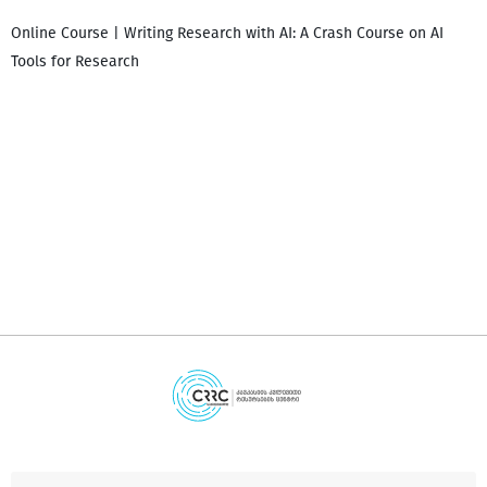
Online Course | Writing Research with AI: A Crash Course on AI
Tools for Research
დ
დ
გ