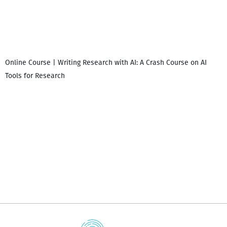
Online Course | Writing Research with AI: A Crash Course on AI
Tools for Research
დ
დ
გ