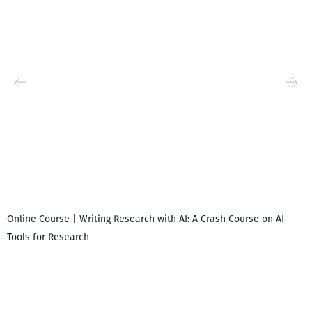
Online Course | Writing Research with AI: A Crash Course on AI
Tools for Research
დ
დ